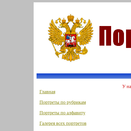
У на
Главная
Портреты по рубрикам
Портреты по алфавиту
Галерея всех портретов