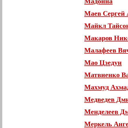
Мадонна
Маев Сергей 
Майкл Тайсо
Макаров Ник
Малафеев Вяч
Мао Цзедун
Матвиенко В
Махмуд Ахма
Медведев Дм
Менделеев Д
Меркель Анг