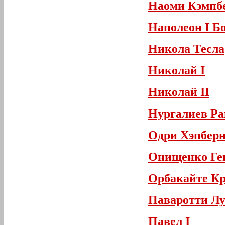
Наоми Кэмпб
Наполеон I Б
Никола Тесла
Николай I
Николай II
Нургалиев Р
Одри Хэпбер
Онищенко Ге
Орбакайте К
Паваротти Л
Павел I