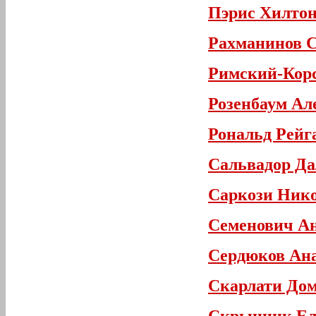
Пэрис Хилто
Рахманинов С
Римский-Кор
Розенбаум Ал
Рональд Рейг
Сальвадор Д
Саркози Ник
Семенович А
Сердюков Ана
Скарлати До