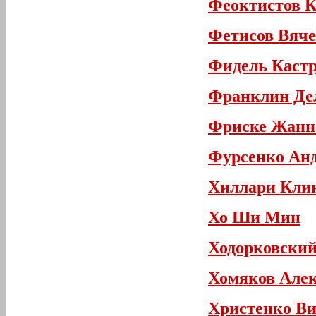
Феоктистов К
Фетисов Вяче
Фидель Каст
Франклин Дел
Фриске Жанн
Фурсенко Анд
Хиллари Кли
Хо Ши Мин
Ходорковски
Хомяков Алек
Христенко Ви