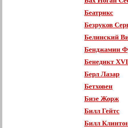
Бах Иоган Се
Беатрикс
Безруков Сер
Белинский Ви
Бенджамин Ф
Бенедикт XVI
Берл Лазар
Бетховен
Бизе Жорж
Билл Гейтс
Билл Клинто