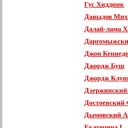
Гус Хиддинк
Давыдов Мих
Далай-лама X
Даргомыжски
Джон Кеннед
Джордж Буш
Джордж Клун
Дзержинский
Достоевский
Дымовский А
Екатерина I