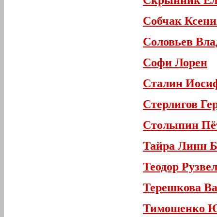
Скрынник Ел
Собчак Ксени
Соловьев Вл
Софи Лорен
Сталин Иоси
Стерлигов Ге
Столыпин Пё
Тайра Линн Б
Теодор Рузве
Терешкова В
Тимошенко Ю