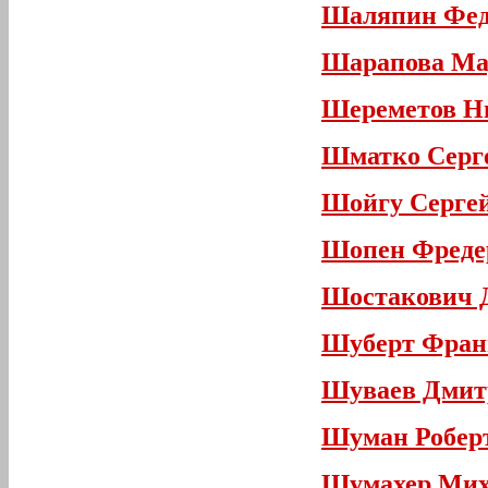
Шаляпин Фед
Шарапова Ма
Шереметов Н
Шматко Серг
Шойгу Серге
Шопен Фреде
Шостакович 
Шуберт Фран
Шуваев Дмит
Шуман Роберт
Шумахер Мих