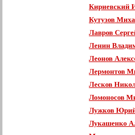
Кириевский 
Кутузов Мих
Лавров Серге
Ленин Влади
Леонов Алекс
Лермонтов М
Лесков Нико
Ломоносов М
Лужков Юрий
Лукашенко Ал