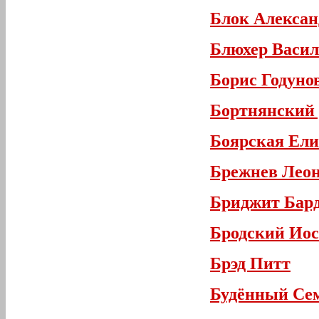
Блок Алексан
Блюхер Васи
Борис Годуно
Бортнянский
Боярская Ели
Брежнев Лео
Бриджит Бар
Бродский Ио
Брэд Питт
Будённый Се