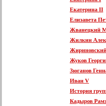
Екатерина II
Елизавета Пе
Жванецкий М
Жилкин Алек
Жириновский
Жуков Георги
Зюганов Генн
Иван V
История груп
Кадыров Рам