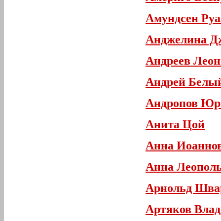
Амундсен Руа
Анджелина Д
Андреев Лео
Андрей Белы
Андропов Юр
Анита Цой
Анна Иоанно
Анна Леопол
Арнольд Шва
Артяков Вла