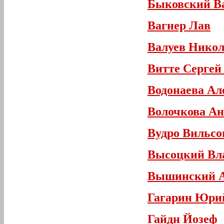
Быковский В
Вагнер Лав
Валуев Никол
Витте Серге
Водонаева Ал
Волочкова А
Вудро Вильсо
Высоцкий Вл
Вышинский А
Гагарин Юри
Гайдн Йозеф