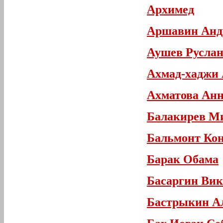
Архимед
Аршавин Анд
Аушев Руслан
Ахмад-хаджи 
Ахматова Анн
Балакирев М
Бальмонт Ко
Барак Обама
Басаргин Вик
Бастрыкин А