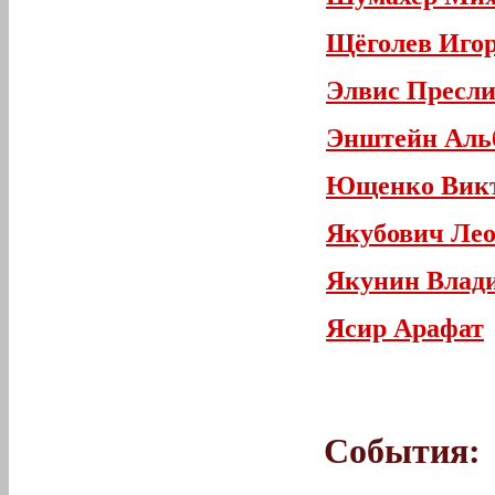
Щёголев Игор
Элвис Пресл
Энштейн Аль
Ющенко Викт
Якубович Ле
Якунин Влад
Ясир Арафат
События: