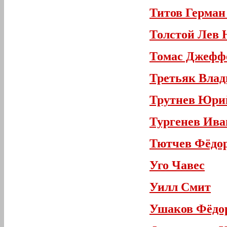
Титов Герман
Толстой Лев 
Томас Джефф
Третьяк Влад
Трутнев Юри
Тургенев Ива
Тютчев Фёдо
Уго Чавес
Уилл Смит
Ушаков Фёдо