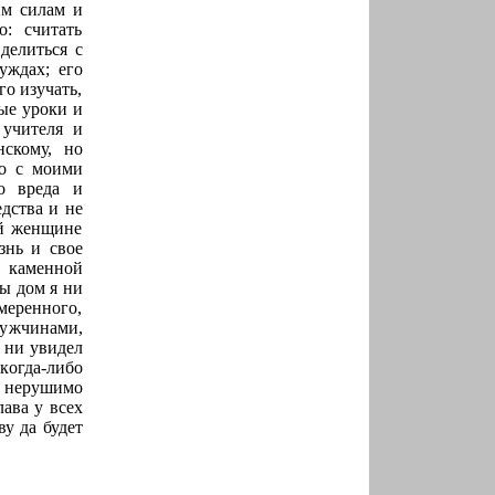
им силам и
: считать
делиться с
уждах; его
го изучать,
ные уроки и
 учителя и
нскому, но
но с моими
о вреда и
дства и не
ой женщине
знь и свое
х каменной
ы дом я ни
меренного,
мужчинами,
 ни увидел
когда-либо
 нерушимо
лава у всех
у да будет