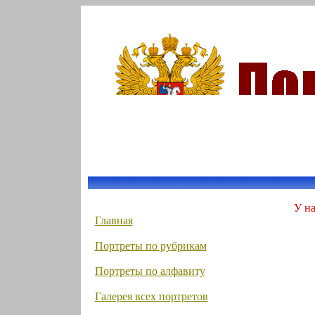
У на
Главная
Портреты по рубрикам
Портреты по алфавиту
Галерея всех портретов