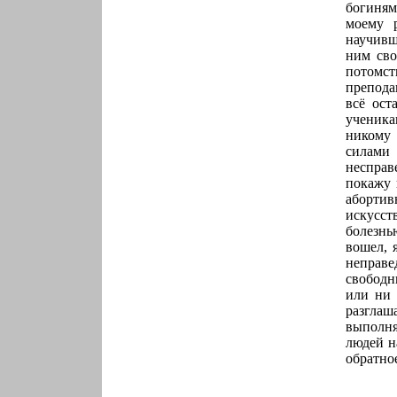
богиням
моему р
научивш
ним сво
потомств
препода
всё ост
ученика
никому 
силами
несправ
покажу 
абортив
искусст
болезнь
вошел, 
неправе
свободн
или ни 
разглаш
выполня
людей н
обратно