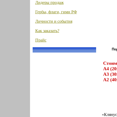
Лидеры продаж
Гербы, флаги, гимн РФ
Личности и события
Как заказать?
Прайс
По
Стоим
А4 (20
А3 (30
А2 (40
«Клянус