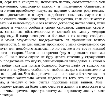
и, беря их в свидетели, исполнять честно, соответственно мо
азумению, следующую присягу и письменное обязательство
его меня врачебному искусству наравне с моими родителями, 
ими достатками и в случае надобности помогать ему в его н
о считать своими братьями, и это искусство, если они захотят е
вать им безвозмездно и без всякого договора; наставления, уст
альное в учении сообщать своим сыновьям, сыновьям своего
м, связанным обязательством и клятвой по закону медици
другому. Я направляю режим больных к их выгоде сообраз
 и моим разумением, воздерживаясь от причинения всяког
едливости. Я не дам никому просимого у меня смертельного сре
пути для подобного замысла; точно так же я не вручу никак
ного пессария. Чисто и непорочно буду я проводить свою жи
во. Я ни в коем случае не буду делать сечения у страдающи
ю, предоставив это людям, занимающимся этим делом. В какой б
я войду туда для пользы больного, будучи далёк от всякого на
дного и пагубного, особенно от любовных дел с женщинами и 
ыми и рабами. Что бы при лечении — а также и без лечения — я
услышал касательно жизни людской из того, что не следует 
ать, я умолчу о том, считая подобные вещи тайной. Мне,
ющему клятву, да будет дано счастье в жизни и в искусстве и с
а вечные времена, преступающему же и дающему ложную клятв
е этому»