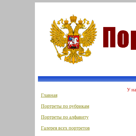
У на
Главная
Портреты по рубрикам
Портреты по алфавиту
Галерея всех портретов